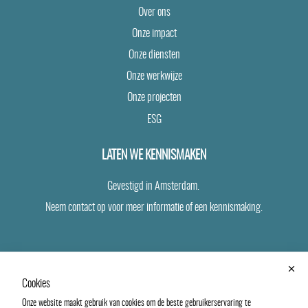
Over ons
Onze impact
Onze diensten
Onze werkwijze
Onze projecten
ESG
LATEN WE KENNISMAKEN
Gevestigd in Amsterdam.
Neem contact op voor meer informatie of een kennismaking.
(opent
jasper@eyerealestate.nl
in
een
Cookies
+31 6 24 19 40 43
nieuw
Onze website maakt gebruik van cookies om de beste gebruikerservaring te
venster)