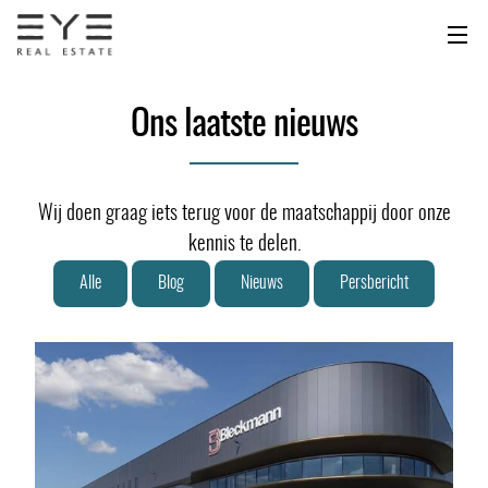
Overslaan
en
naar
de
inhoud
Ons laatste nieuws
gaan
Wij doen graag iets terug voor de maatschappij door onze
kennis te delen.
Alle
Blog
Nieuws
Persbericht