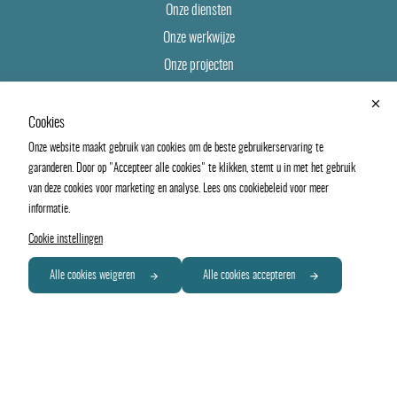
Onze diensten
Onze werkwijze
Onze projecten
ESG
Cookies
LATEN WE KENNISMAKEN
Onze website maakt gebruik van cookies om de beste gebruikerservaring te
garanderen. Door op "Accepteer alle cookies" te klikken, stemt u in met het gebruik
Gevestigd in Amsterdam.
van deze cookies voor marketing en analyse. Lees ons cookiebeleid voor meer
Neem contact op voor meer informatie of een kennismaking.
informatie.
Cookie instellingen
(opent
jasper@eyerealestate.nl
Alle cookies weigeren
Alle cookies accepteren
in
een
+31 6 24 19 40 43
nieuw
venster)
LinkedIn
Vimeo